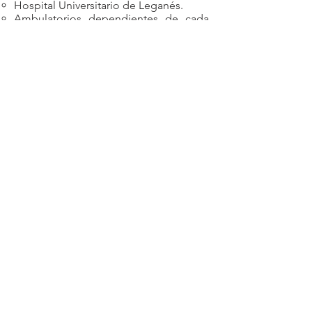
Hospital Universitario de Leganés.
Ambulatorios dependientes de cada
Sector Hospitalario.
Los más cercanos
. Normalmente
autónomos y pequeña empresa, que
buscan alguien de confianza que les
asesore en qué y cómo acometer la
PRL.
¿Necesitas más
información?
Contáctanos
Estamos aquí para asistirte. Llámanos
o escríbenos un email o contáctanos
mediante nuestros canales sociales.
Contacto